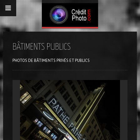
BÂTIMENTS PUBLICS
PHOTOS DE BÂTIMENTS PRIVÉS ET PUBLICS