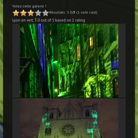
Votez cette galerie !
Résultats :3.0/
5
(1 vote cast)
Lyon en vert
,
3.0
out of
5
based on
1
rating
Forêt mystérieuse, Rue Royale