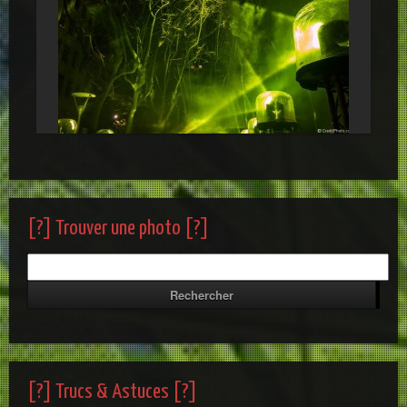
Axial Place Colbert , Lyon 1
[?] Trouver une photo [?]
[?] Trucs & Astuces [?]