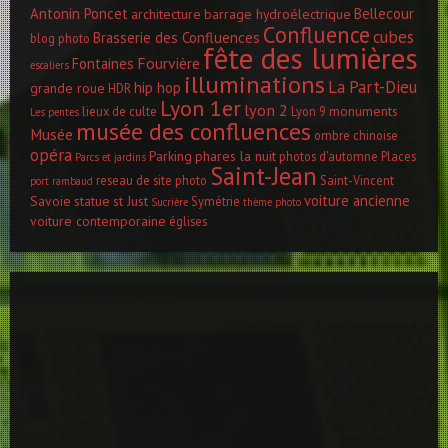
Antonin Poncet
Bellecour
architecture
barrage hydroélectrique
Confluence
cubes
Brasserie des Confluences
blog photo
fête des lumières
Fourvière
Fontaines
escaliers
illuminations
La Part-Dieu
hip hop
grande roue
HDR
Lyon 1er
lyon 2
monuments
lieux de culte
Lyon 9
Les pentes
musée des confluences
Musée
ombre chinoise
opéra
Parking
phares la nuit
photos d'automne
Places
Parcs et jardins
Saint-Jean
reseau de site photo
Saint-Vincent
port rambaud
voiture ancienne
Savoie
statue
st Just
Symétrie
Sucrière
thème photo
voiture contemporaine
églises