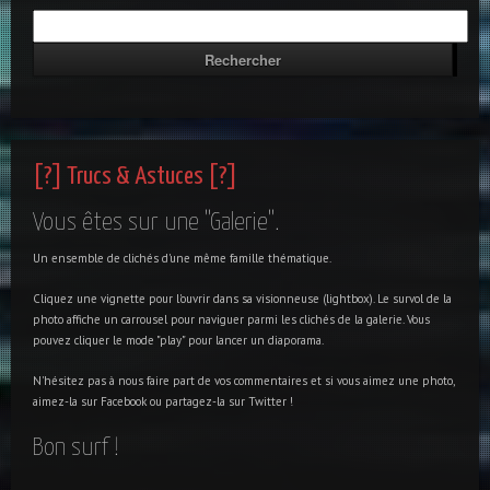
[?] Trucs & Astuces [?]
Vous êtes sur une "Galerie".
Un ensemble de clichés d'une même famille thématique.
Cliquez une vignette pour l'ouvrir dans sa visionneuse (lightbox). Le survol de la
photo affiche un carrousel pour naviguer parmi les clichés de la galerie. Vous
pouvez cliquer le mode "play" pour lancer un diaporama.
N'hésitez pas à nous faire part de vos commentaires et si vous aimez une photo,
aimez-la sur Facebook ou partagez-la sur Twitter !
Bon surf !