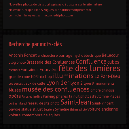
Nouvelles photos de ciels portugais au crépuscule sur le site nature
Nouvelle rubrique Mer & Vagues sur nature.creditphoto.com
Le mythe Harley est sur motos.creditphoto.com
Recherche par mots-clés :
Antonin Poncet
Bellecour
architecture
barrage hydroélectrique
Confluence
cubes
Brasserie des Confluences
blog photo
fête des lumières
Fourvière
Fontaines
escaliers
illuminations
La Part-Dieu
hip hop
grande roue
HDR
Lyon 1er
lyon 2
monuments
lieux de culte
Lyon 9
Les pentes
musée des confluences
Musée
ombre chinoise
opéra
Parking
phares la nuit
photos d'automne
Places
Parcs et jardins
Saint-Jean
reseau de site photo
Saint-Vincent
port rambaud
voiture ancienne
Savoie
statue
st Just
Symétrie
Sucrière
thème photo
voiture contemporaine
églises