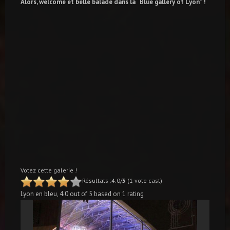
Alors, welcome et belle balade dans la “Blue gallery of Lyon” !
Votez cette galerie !
Résultats :4.0/
5
(1 vote cast)
Lyon en bleu
,
4.0
out of
5
based on
1
rating