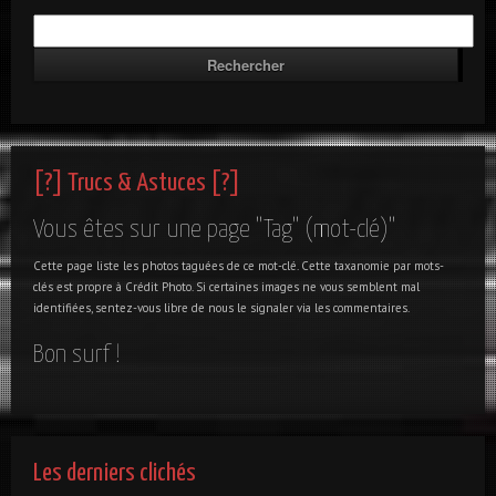
[?] Trucs & Astuces [?]
Vous êtes sur une page "Tag" (mot-clé)"
Cette page liste les photos taguées de ce mot-clé. Cette taxanomie par mots-
clés est propre à Crédit Photo. Si certaines images ne vous semblent mal
identifiées, sentez-vous libre de nous le signaler via les commentaires.
Bon surf !
Les derniers clichés