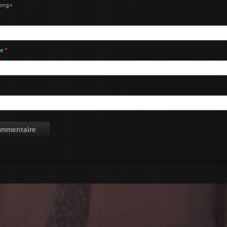
ong>
ie
*