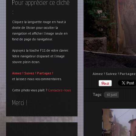
Pour apprécier ce cliché
:
Cliquez la languette rouge en haut à
droite de l'écran pour occulter la
navigation et afficher l'image seule en
fond de page du navigateur.
Appuyez la touche F11 de votre clavier.
Votre navigateur disparait et l'image
s'ouvre plein écran.
Aimez !
Suivez !
Partagez !
Aimez ! Suivez ! Partagez 
et laissez-nous vos commentaires.
Cette photo vous plaît ?
Contactez-nous
Tags:
st just
Merci !