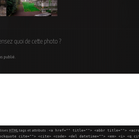
Les mausolées de la
me
place Eugène Wernert
ensez quoi de cette photo ?
as publié.
lises
HTML
tags et attributs :
<a href="" title=""> <abbr title=""> <acr
ockquote cite=""> <cite> <code> <del datetime=""> <em> <i> <q ci