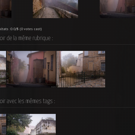
ltats :0.0/
5
(0 votes cast)
oir de la même rubrique :
La Montée Saint Laurent
La Montée des
Génovéfains – Lyon 5ème
oir avec les mêmes tags :