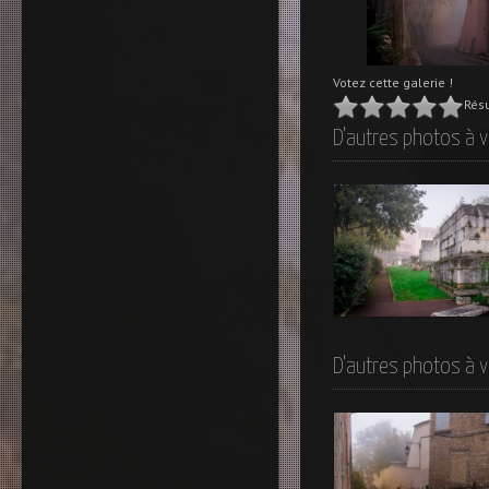
Votez cette galerie !
Résu
D'autres photos à v
Les mausolées de la
place Eugène Wernert
D'autres photos à v