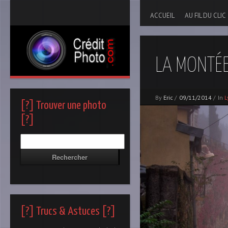
ACCUEIL
AU FIL DU CLIC
LA MONTÉE
By
Eric
/
09/11/2014
/
In
L
[?] Trouver une photo
[?]
[?] Trucs & Astuces [?]