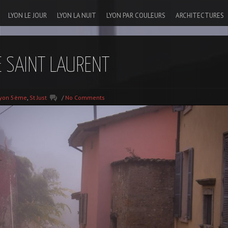
LYON LE JOUR
LYON LA NUIT
LYON PAR COULEURS
ARCHITECTURES
 SAINT LAURENT
yon 5ème
,
St Just
/
No Comments