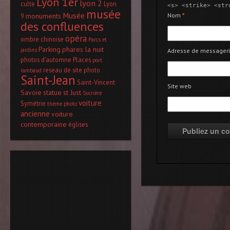
Lyon 1er
lyon 2
culte
Lyon
<s> <strike> <str
musée
Musée
monuments
Nom
*
9
des confluences
opéra
ombre chinoise
Parcs et
Parking
phares la nuit
jardins
Adresse de messager
photos d'automne
Places
port
reseau de site photo
rambaud
Saint-Jean
Saint-Vincent
Site web
Savoie
statue
st Just
Sucrière
voiture
Symétrie
thème photo
ancienne
voiture
contemporaine
églises