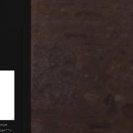
onym
te="">