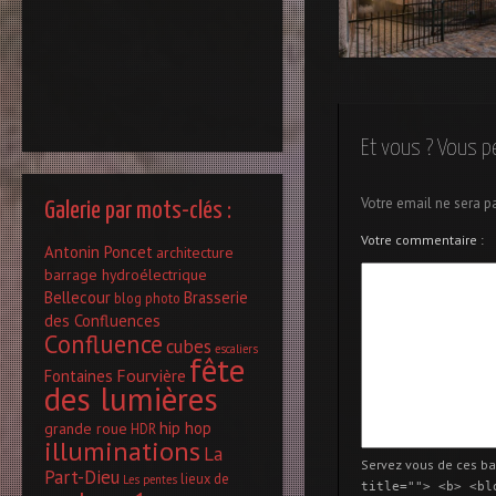
La Montée des
Génovéfains – Lyon 5è
Et vous ? Vous p
Votre email ne sera p
Galerie par mots-clés :
Votre commentaire :
Antonin Poncet
architecture
barrage hydroélectrique
Bellecour
Brasserie
blog photo
des Confluences
Confluence
cubes
escaliers
fête
Fourvière
Fontaines
des lumières
hip hop
grande roue
HDR
illuminations
La
Servez vous de ces ba
Part-Dieu
lieux de
Les pentes
title=""> <b> <bl